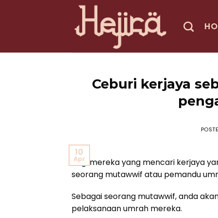
Skip
to
HO
content
Ceburi kerjaya s
penga
POST
10
Apr
Bagi mereka yang mencari kerjaya y
seorang mutawwif atau pemandu umrah
Sebagai seorang mutawwif, anda ak
pelaksanaan umrah mereka.