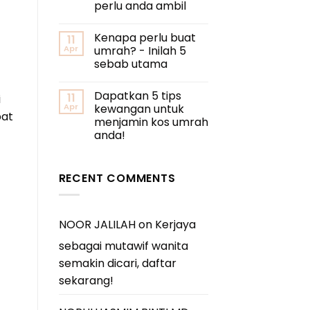
perlu anda ambil
Kenapa perlu buat
11
Apr
umrah? - Inilah 5
sebab utama
Dapatkan 5 tips
11
i
Apr
kewangan untuk
pat
menjamin kos umrah
anda!
RECENT COMMENTS
NOOR JALILAH
on
Kerjaya
sebagai mutawif wanita
semakin dicari, daftar
sekarang!