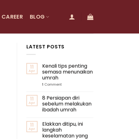
CAREER
BLOG
LATEST POSTS
Kenali tips penting
11
Apr
semasa menunaikan
umrah
1
Comment
8 Persiapan diri
11
Apr
sebelum melakukan
ibadah umrah
Elakkan ditipu, ini
11
Apr
langkah
keselamatan yang