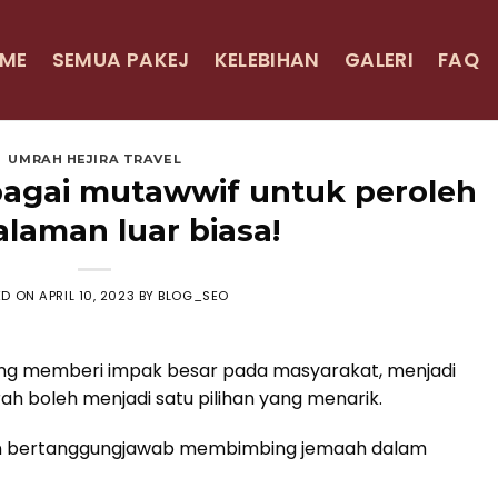
ME
SEMUA PAKEJ
KELEBIHAN
GALERI
FAQ
UMRAH HEJIRA TRAVEL
ebagai mutawwif untuk peroleh
laman luar biasa!
ED ON
APRIL 10, 2023
BY
BLOG_SEO
ang memberi impak besar pada masyarakat, menjadi
 boleh menjadi satu pilihan yang menarik.
an bertanggungjawab membimbing jemaah dalam