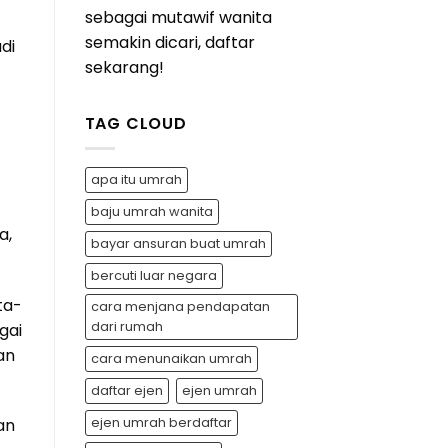
sebagai mutawif wanita
semakin dicari, daftar
di
sekarang!
TAG CLOUD
apa itu umrah
baju umrah wanita
a,
bayar ansuran buat umrah
bercuti luar negara
ta-
cara menjana pendapatan
dari rumah
gai
an
cara menunaikan umrah
daftar ejen
ejen umrah
ejen umrah berdaftar
an