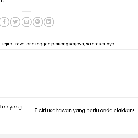
m.
Hejira Travel
and tagged
peluang kerjaya
,
salam kerjaya
.
atan yang
5 ciri usahawan yang perlu anda elakkan!