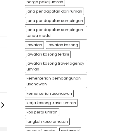
harga pakej umrah
jana pendapatan dari rumah
jana pendapatan sampingan
jana pendapatan sampingan
tanpa modal
jawatan
jawatan kosong
jawatan kosong terkini
jawatan kosong travel agency
umrah
kementerian pembangunan
usahawan
kementerian usahawan
kerja kosong travel umrah
kos pergi umrah
langkah keselamatan
mutawif wanita
mutawwif