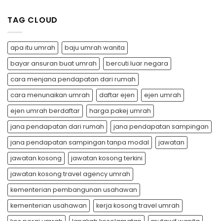
TAG CLOUD
apa itu umrah
baju umrah wanita
bayar ansuran buat umrah
bercuti luar negara
cara menjana pendapatan dari rumah
cara menunaikan umrah
daftar ejen
ejen umrah
ejen umrah berdaftar
harga pakej umrah
jana pendapatan dari rumah
jana pendapatan sampingan
jana pendapatan sampingan tanpa modal
jawatan
jawatan kosong
jawatan kosong terkini
jawatan kosong travel agency umrah
kementerian pembangunan usahawan
kementerian usahawan
kerja kosong travel umrah