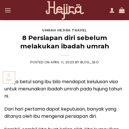
Skip
to
content
UMRAH HEJIRA TRAVEL
8 Persiapan diri sebelum
melakukan ibadah umrah
POSTED ON
APRIL 11, 2023
BY
BLOG_SEO
11
Apr
Teruja betul sang ibu bila mendapat kelulusan visa
untuk menunaikan ibadah umrah pada hujung tahun
ni.
Dari hari pertama dapat keputusan, banyak yang
ditanya oleh ibu mengenai persiapan diri.