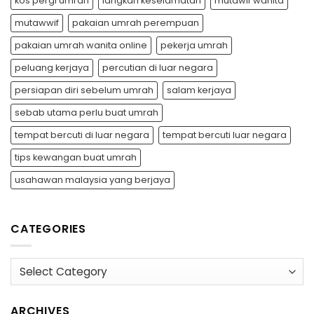
kos pergi umrah
langkah keselamatan
mutawif wanita
mutawwif
pakaian umrah perempuan
pakaian umrah wanita online
pekerja umrah
peluang kerjaya
percutian di luar negara
persiapan diri sebelum umrah
salam kerjaya
sebab utama perlu buat umrah
tempat bercuti di luar negara
tempat bercuti luar negara
tips kewangan buat umrah
usahawan malaysia yang berjaya
CATEGORIES
Categories
ARCHIVES