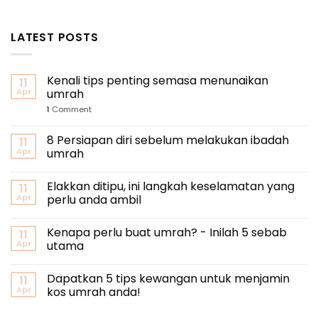
LATEST POSTS
Kenali tips penting semasa menunaikan
11
Apr
umrah
1
Comment
8 Persiapan diri sebelum melakukan ibadah
11
Apr
umrah
Elakkan ditipu, ini langkah keselamatan yang
11
Apr
perlu anda ambil
Kenapa perlu buat umrah? - Inilah 5 sebab
11
Apr
utama
Dapatkan 5 tips kewangan untuk menjamin
11
Apr
kos umrah anda!