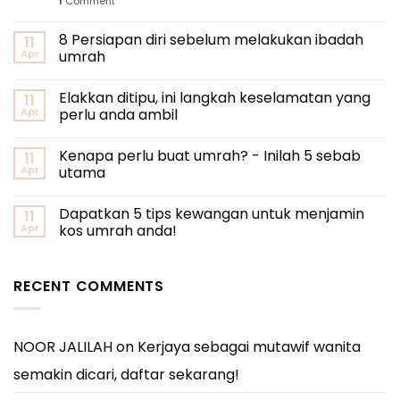
1
Comment
8 Persiapan diri sebelum melakukan ibadah
11
Apr
umrah
Elakkan ditipu, ini langkah keselamatan yang
11
Apr
perlu anda ambil
Kenapa perlu buat umrah? - Inilah 5 sebab
11
Apr
utama
Dapatkan 5 tips kewangan untuk menjamin
11
Apr
kos umrah anda!
RECENT COMMENTS
NOOR JALILAH
on
Kerjaya sebagai mutawif wanita
semakin dicari, daftar sekarang!