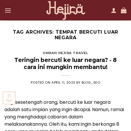
Skip
to
content
TAG ARCHIVES:
TEMPAT BERCUTI LUAR
NEGARA
UMRAH HEJIRA TRAVEL
Teringin bercuti ke luar negara? - 8
cara ini mungkin membantu!
POSTED ON
APRIL 11, 2023
BY
BLOG_SEO
11
Apr
Bagi sesetengah orang, bercuti ke luar negara
adalah satu impian yang ingin dicapai. Namun, ramai
yang menghadapi cabaran dalam
melaksanakannya. Oleh itu, kami ingin berkongsi 8