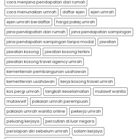
cara menjana pendapatan dari rumah
cara menunaikan umrah
daftar ejen
ejen umrah
ejen umrah berdaftar
harga pakej umrah
jana pendapatan dari rumah
jana pendapatan sampingan
jana pendapatan sampingan tanpa modal
jawatan
jawatan kosong
jawatan kosong terkini
jawatan kosong travel agency umrah
kementerian pembangunan usahawan
kementerian usahawan
kerja kosong travel umrah
kos pergi umrah
langkah keselamatan
mutawif wanita
mutawwif
pakaian umrah perempuan
pakaian umrah wanita online
pekerja umrah
peluang kerjaya
percutian di luar negara
persiapan diri sebelum umrah
salam kerjaya