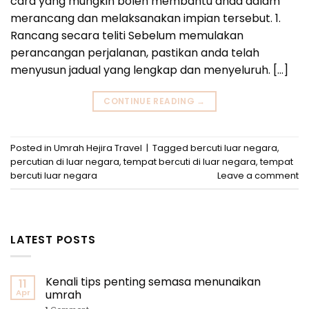
cara yang mungkin boleh membantu anda dalam
merancang dan melaksanakan impian tersebut. 1.
Rancang secara teliti Sebelum memulakan
perancangan perjalanan, pastikan anda telah
menyusun jadual yang lengkap dan menyeluruh. […]
CONTINUE READING
→
Posted in
Umrah Hejira Travel
|
Tagged
bercuti luar negara
,
percutian di luar negara
,
tempat bercuti di luar negara
,
tempat
bercuti luar negara
Leave a comment
LATEST POSTS
Kenali tips penting semasa menunaikan
11
Apr
umrah